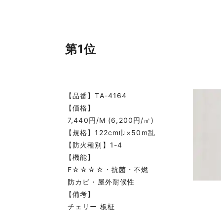
第1位
【品番】TA-4164
【価格】
7,440円/M (6,200円/㎡)
【規格】122cm巾×50m乱
【防火種別】1-4
【機能】
F☆☆☆☆・抗菌・不燃
防カビ・屋外耐候性
【備考】
チェリー 板柾