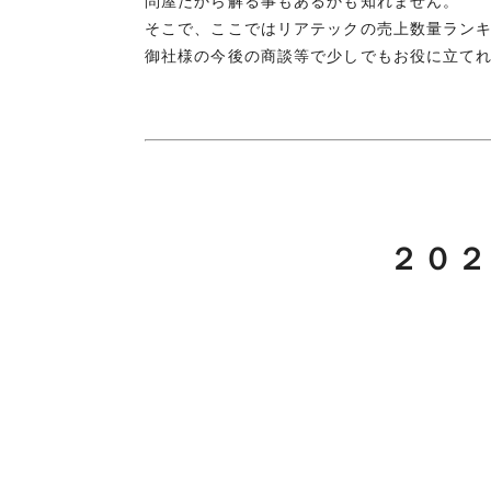
問屋だから解る事もあるかも知れません。
そこで、ここではリアテックの売上数量ラン
御社様の今後の商談等で少しでもお役に立て
２０２