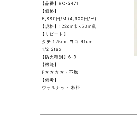
【品番】BC-5471
【価格】
5,880円/M (4,900円/㎡)
【規格】122cm巾×50m乱
【リピート】
タテ 125cm ヨコ 61cm
1/2 Step
【防火種別】6-3
【機能】
F☆☆☆☆・不燃
【備考】
ウォルナット 板柾