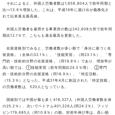
それによると、外国人労働者数は1,658,804人で前年同期と
比べ13.6％増加した。これは、平成19年に届け出が義務化さ
れて以来過去最高値。
外国人労働者を雇用する事業所の数は242,608カ所で前年同
期比12.1％で、こちらも過去最高を更新した。
在留資格別でみると、労働者数が多い順で「身分に基づく在
留資格」（全体の32.1％）、「技能実習」（同23.1％）、「専
門的・技術的分野の在留資格」（同19.8％）であり、増加率が
高い順では、①技能実習（前年同期比24.5％増）、②専門
的・技術的分野の在留資格（同18.9％）、「特定活動」
（15.3％）となった。平成31年4月に創設された「特定技能」
の労働者数は、520人となっている。
国籍別では中国が最も多く418,327人（外国人労働者数全体
の25.2％）、次いでベトナム401,326人(同24.2％)、フィリ
ピン179,685人（同10.8％）の順。対前年伸び率は、高い順