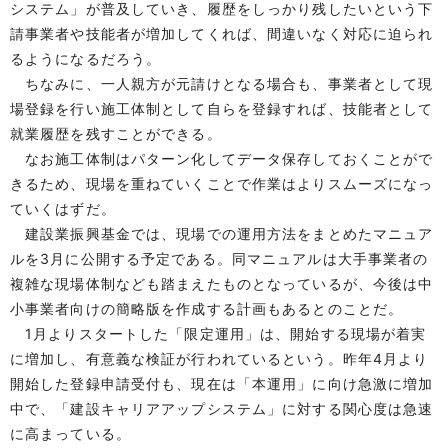
システム」が普及していき、履歴をしっかり残したいという下
請事業者や技能者が増加してくれば、間違いなく対応に迫られ
るようになるだろう。
ちなみに、一人親方が元請けとなる場合も、事業者として現
場登録を行い施工体制として自らを登録すれば、技能者として
就業履歴を残すことができる。
なお施工体制はパターン化してデータ保存しておくことがで
きるため、現場を重ねていくことで作業はよりスムーズになっ
ていくはずだ。
建設業振興基金では、現場での運用方法をまとめたマニュア
ルを3月に公開する予定である。同マニュアルは大手事業者の
複雑な現場体制なども踏まえたものとなっているが、今後は中
小事業者向けの簡略版を作成する計画もあるとのことだ。
1月よりスタートした「限定運用」は、開始する現場が着実
に増加し、有意義な検証が行われているという。昨年4月より
開始した登録申請受付も、現在は「本運用」に向け急激に増加
中で、「建設キャリアアップシステム」に対する関心度は急速
に高まっている。