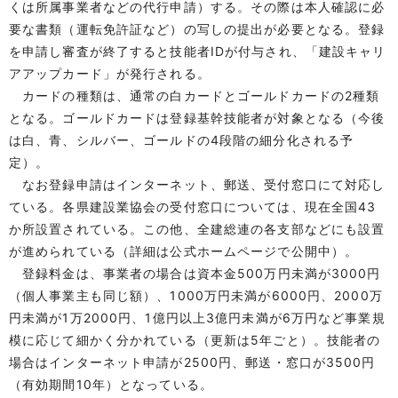
くは所属事業者などの代行申請）する。その際は本人確認に必
要な書類（運転免許証など）の写しの提出が必要となる。登録
を申請し審査が終了すると技能者IDが付与され、「建設キャリ
アアップカード」が発行される。
カードの種類は、通常の白カードとゴールドカードの2種類
となる。ゴールドカードは登録基幹技能者が対象となる（今後
は白、青、シルバー、ゴールドの4段階の細分化される予
定）。
なお登録申請はインターネット、郵送、受付窓口にて対応し
ている。各県建設業協会の受付窓口については、現在全国43
か所設置されている。この他、全建総連の各支部などにも設置
が進められている（詳細は公式ホームページで公開中）。
登録料金は、事業者の場合は資本金500万円未満が3000円
（個人事業主も同じ額）、1000万円未満が6000円、2000万
円未満が1万2000円、1億円以上3億円未満が6万円など事業規
模に応じて細かく分かれている（更新は5年ごと）。技能者の
場合はインターネット申請が2500円、郵送・窓口が3500円
（有効期間10年）となっている。