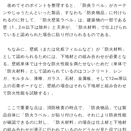
改めてそのポイントを整理すると、「防炎ラベル」がカーテ
ンやじゅうたんといった製品、すなわち「防炎物品」に付けら
れるのに対して、「防火壁装ラベル」は、建築物の一部である
壁（1，2ｍ以下は除外）と天井が、「防火材料」で仕上げられ
ていると認められた場合に貼り付けられるものである。
ちなみに、壁紙（または化粧フィルムなど）が「防火材料」
として認められるためには、下地材との組み合わせが必要とな
る。壁紙単体では十分な防火性能を満たせないためだ（単体で
「防火材料」として認められているのはコンクリート、レン
ガ、モルタル、漆喰、ガラス、石材、金属板、そして12㎜厚以
上の石膏ボードなど。壁紙の場合はそれら下地材と組み合わせ
て防火性能を試験する）。
ここで重要な点は、消防検査の時点で、「防炎物品」では製
品自体に「防火ラベル」が貼り付けられ、それにより防炎性能
が確認できるのに対し、「防火材料」の場合は仕上材と下地材
の組み合わせが適正に行われているのかどうかが見た目では判