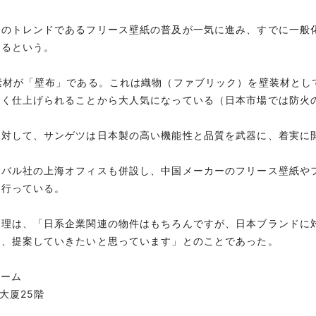
のトレンドであるフリース壁紙の普及が一気に進み、すでに一般
いるという。
素材が「壁布」である。これは織物（ファブリック）を壁装材とし
なく仕上げられることから大人気になっている（日本市場では防火
対して、サンゲツは日本製の高い機能性と品質を武器に、着実に
バル社の上海オフィスも併設し、中国メーカーのフリース壁紙や
を行っている。
理は、「日系企業関連の物件はもちろんですが、日本ブランドに
て、提案していきたいと思っています」とのことであった。
ルーム
大厦25階