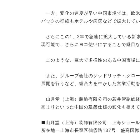
一方、変化の速度が早い中国市場では、欧米
バックの壁紙もホテルや病院などで拡大して
さらにこの1、2年で急速に拡大している新
現可能で、さらにヨコ使いにすることで継目
このような、巨大で多様性のある中国市場に
また、グループ会社のグッドリッチ・グロー
展開を行うなど、総合力を生かした営業活動
山月堂（上海）装飾有限公司の若井智副総経
高まりといった中国の建築仕様の変化も捉え
■山月堂（上海）装飾有限公司 上海ショー
所在地＝上海市長寧区仙霞路137号 盛高国際