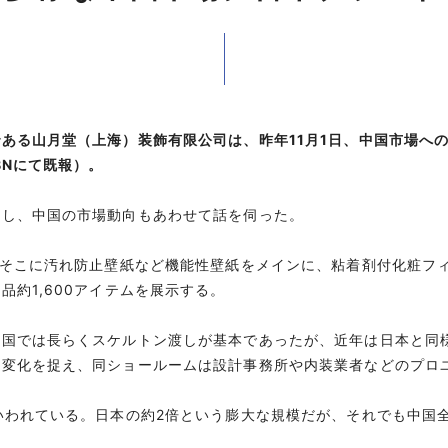
ある山月堂（上海）装飾有限公司は、昨年11月1日、中国市場へ
BNにて既報）。
し、中国の市場動向もあわせて話を伺った。
そこに汚れ防止壁紙など機能性壁紙をメインに、粘着剤付化粧フィル
約1,600アイテムを展示する。
国では長らくスケルトン渡しが基本であったが、近年は日本と同
の変化を捉え、同ショールームは設計事務所や内装業者などのプロ
われている。日本の約2倍という膨大な規模だが、それでも中国全
。